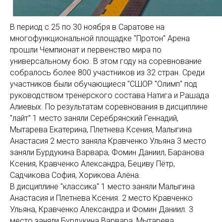
В период с 25 по 30 ноября в Саратове на
многофункциональной площадке "Протон" Арена
прошли Чемпионат и первенство мира по
универсальному бою. В этом году на соревнование
собралось более 800 участников из 32 стран. Среди
участников были обучающиеся "СШОР "Олимп" под
руководством тренерского состава Натига и Рашада
Алиевых. По результатам соревнования в дисциплине
"лайт" 1 место заняли Серебрянский Геннадий,
Мытарева Екатерина, Плетнева Ксения, Малыгина
Анастасия 2 место заняла Кравченко Ульяна 3 место
заняли Бурдукина Варвара, Фомин Даниил, Баранова
Ксения, Кравченко Александра, Бециву Пётр,
Садчикова София, Хорикова Алёна.
В дисциплине "классика" 1 место заняли Малыгина
Анастасия и Плетнева Ксения. 2 место Кравченко
Ульяна, Кравченко Александра и Фомин Даниил. 3
место заняли Бурдукина Варвара, Мытарева