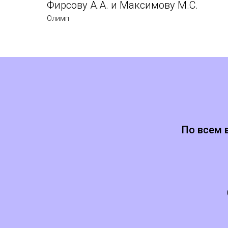
Фирсову А.А. и Максимову М.С.
Олимп
По всем 