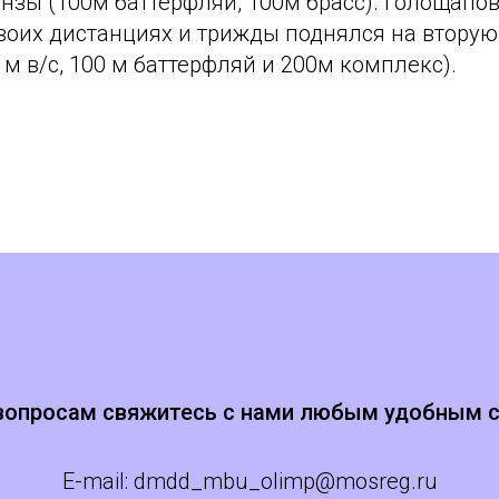
нзы (100м баттерфляй, 100м брасс). Голощапо
воих дистанциях и трижды поднялся на вторую
 м в/с, 100 м баттерфляй и 200м комплекс).
вопросам свяжитесь с нами любым удобным 
E-mail:
dmdd_mbu_olimp@mosreg.ru