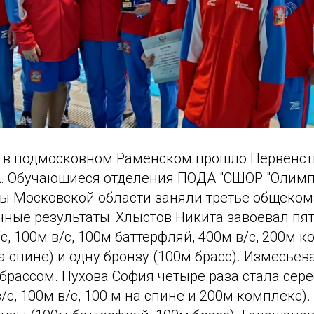
ря в подмосковном Раменском прошло Первенст
 Обучающиеся отделения ПОДА "СШОР "Олимп"
ы Московской области заняли третье общеком
чные результаты: Хлыстов Никита завоевал пя
с, 100м в/с, 100м баттерфляй, 400м в/с, 200м к
а спине) и одну бронзу (100м брасс). Измесьев
 брассом. Пухова София четыре раза стала се
/с, 100м в/с, 100 м на спине и 200м комплекс).