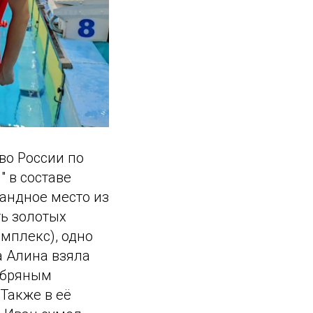
во России по
 в составе
андное место из
ть золотых
омплекс), одно
а Алина взяла
ребряным
 Также в её