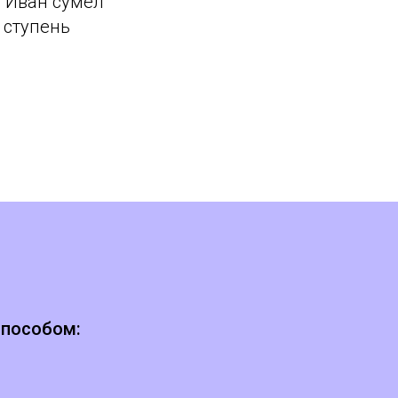
в Иван сумел
 ступень
способом: