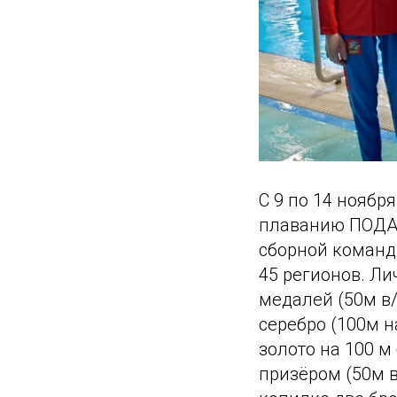
С 9 по 14 нояб
плаванию ПОДА.
сборной команд
45 регионов. Ли
медалей (50м в/
серебро (100м н
золото на 100 м
призёром (50м в