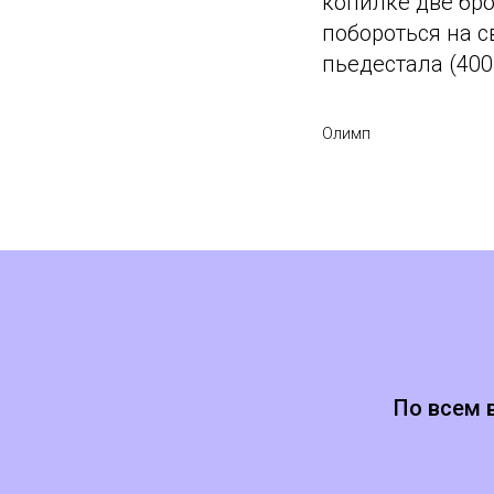
копилке две бро
побороться на с
пьедестала (400
Олимп
По всем 