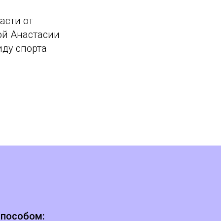
асти от
ой Анастасии
иду спорта
способом: