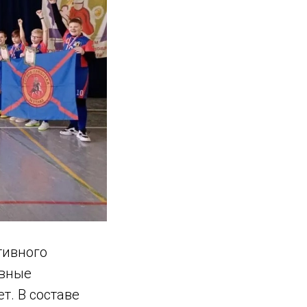
ртивного
ивные
т. В составе