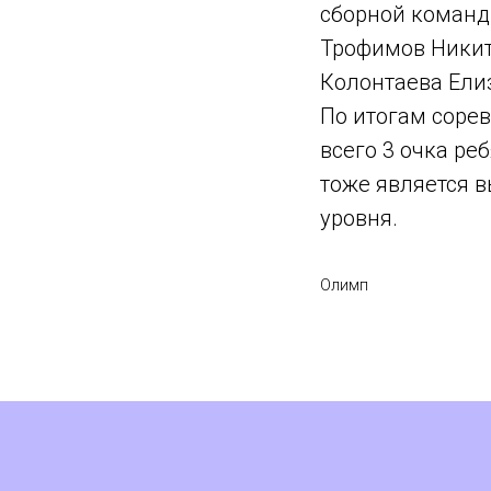
сборной команд
Трофимов Никит
Колонтаева Елиз
По итогам соре
всего 3 очка ре
тоже является в
уровня.
Олимп