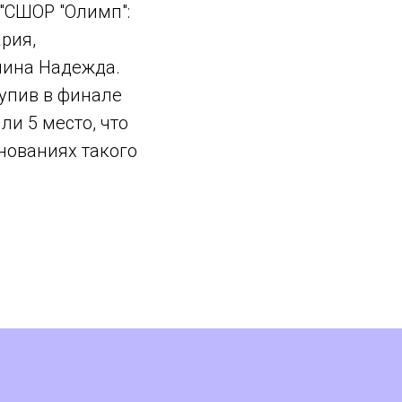
"СШОР "Олимп":
рия,
пина Надежда.
упив в финале
ли 5 место, что
нованиях такого