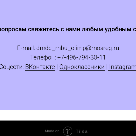
вопросам свяжитесь с нами любым удобным 
E-mail:
dmdd_mbu_olimp@mosreg.ru
Телефон: +
7
-496-794-30-11
Соцсети:
ВКонтакте
|
Одноклассники
|
Instagra
Tilda
Made on