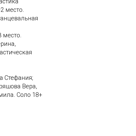
астика
2 место.
 танцевальная
3 место.
рина,
настическая
а Стефания;
ряшова Вера,
мила. Соло 18+