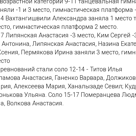
возрастной категории 9-11 танцевальная гимн
яли -1 и 3 место, гимнастическая платформа -
-14 Вахтангишвили Александра заняла 1 место
сто, гимнастическая платформа 2 место.
17 Липянская Анастасия -3 место, Ким Сергей -
 Антонина, Липянская Анастасия, Назина Екате
сения, Пермякова Ирина заняли 3 место, гим
есто
евнований стали соло 12-14 - Титов Илья
рламова Анастасия, Ганенко Варвара, Должиков
ия, Алексеева Мария, Ханалызаде Севил; Куд
Конькова Ульяна. Соло 15-17 Померанцева Люд
а, Волкова Анастасия.