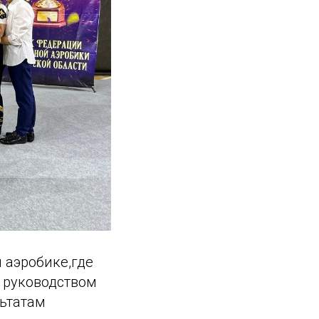
 аэробике,где
 руководством
льтатам