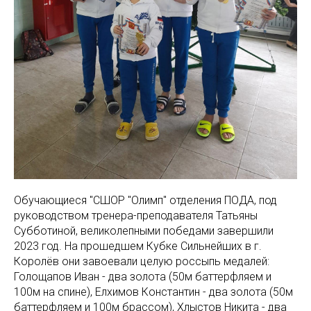
Обучающиеся "СШОР "Олимп" отделения ПОДА, под
руководством тренера-преподавателя Татьяны
Субботиной, великолепными победами завершили
2023 год. На прошедшем Кубке Сильнейших в г.
Королёв они завоевали целую россыпь медалей:
Голощапов Иван - два золота (50м баттерфляем и
100м на спине), Елхимов Константин - два золота (50м
баттерфляем и 100м брассом), Хлыстов Никита - два