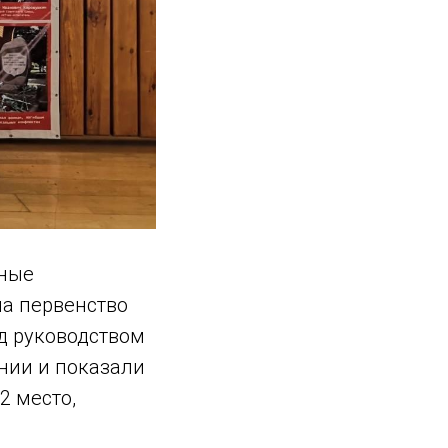
ьные
на первенство
д руководством
нии и показали
2 место,