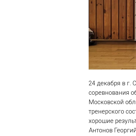
24 декабря в г
соревнования об
Московской обл
тренерского со
хорошие результ
Антонов Георгий