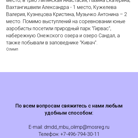
место, в трио Липянская Анастасия, Назина Екатерина,
Вахтангишвили Александра - 1 место, Кужелева
Валерия, Кузнецова Кристина, Музычко Антонина – 2
место. Помимо выступлений на соревновании юные
аэробисты посетили природный парк "Гирвас",
набережную Онежского озера и озеро Сандал, а
также побывали в заповеднике "Кивач".
Олимп
По всем вопросам свяжитесь с нами любым
удобным способом:
E-mail:
dmdd_mbu_olimp@mosreg.ru
Телефон: +
7
-496-794-30-11